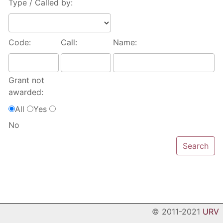
Type / Called by:
Code:
Call:
Name:
Grant not
awarded:
All
Yes
No
© 2011-2021
URV