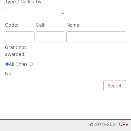
Type / Called by:
Code:
Call:
Name:
Grant not
awarded:
All
Yes
No
© 2011-2021
URV