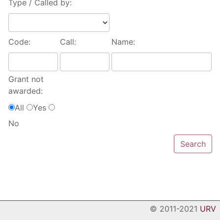
Type / Called by:
Code:
Call:
Name:
Grant not
awarded:
All
Yes
No
© 2011-2021
URV