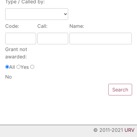
Type / Called by:
Code:
Call:
Name:
Grant not
awarded:
All
Yes
No
© 2011-2021
URV