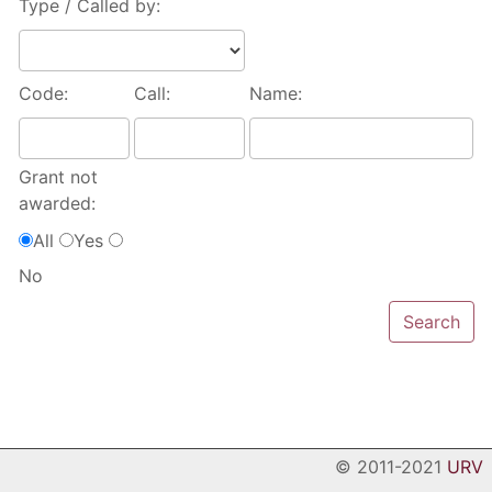
Type / Called by:
Code:
Call:
Name:
Grant not
awarded:
All
Yes
No
© 2011-2021
URV