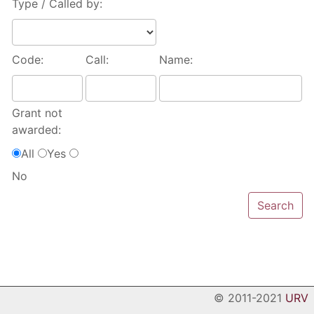
Type / Called by:
Code:
Call:
Name:
Grant not
awarded:
All
Yes
No
© 2011-2021
URV