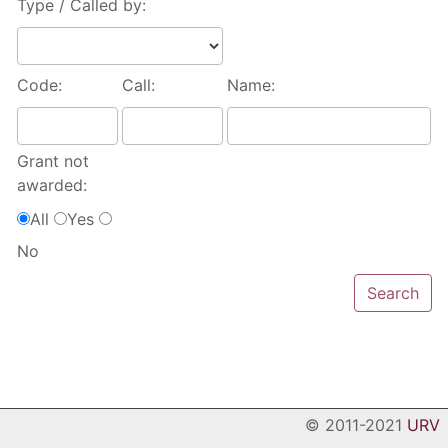
Type / Called by:
Code:
Call:
Name:
Grant not
awarded:
All
Yes
No
© 2011-2021
URV