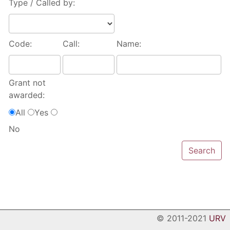
Type / Called by:
Code:
Call:
Name:
Grant not
awarded:
All
Yes
No
© 2011-2021
URV