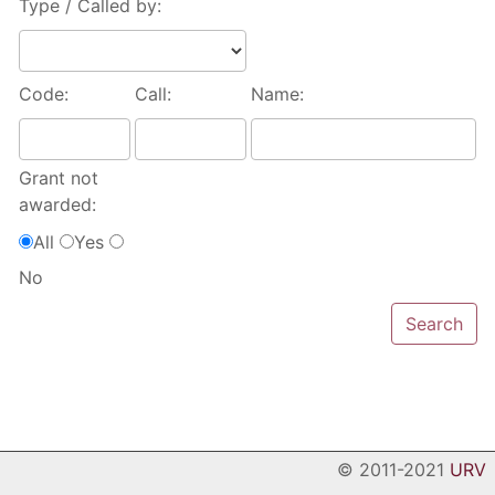
Type / Called by:
Code:
Call:
Name:
Grant not
awarded:
All
Yes
No
© 2011-2021
URV