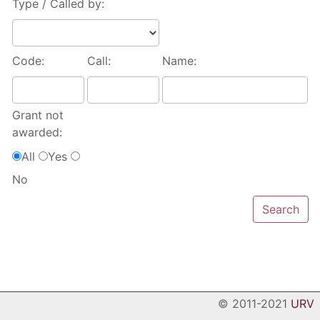
Type / Called by:
Code:
Call:
Name:
Grant not
awarded:
All
Yes
No
© 2011-2021
URV