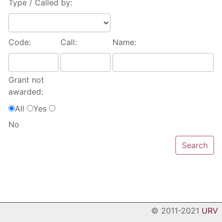
Type / Called by:
Code:
Call:
Name:
Grant not
awarded:
All
Yes
No
© 2011-2021
URV