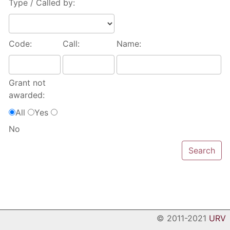
Type / Called by:
Code:
Call:
Name:
Grant not
awarded:
All
Yes
No
© 2011-2021
URV