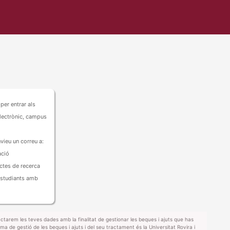
 per entrar als
 electrònic, campus
nvieu un correu a:
ació
ctes de recerca
 estudiants amb
arem les teves dades amb la finalitat de gestionar les beques i ajuts que has
rma de gestió de les beques i ajuts i del seu tractament és la Universitat Rovira i