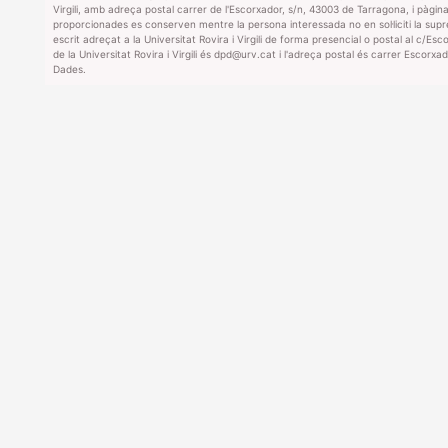
Virgili, amb adreça postal carrer de l'Escorxador, s/n, 43003 de Tarragona, i pàgi
proporcionades es conserven mentre la persona interessada no en sol·liciti la supres
escrit adreçat a la Universitat Rovira i Virgili de forma presencial o postal al c/E
de la Universitat Rovira i Virgili és dpd@urv.cat i l'adreça postal és carrer Esco
Dades.