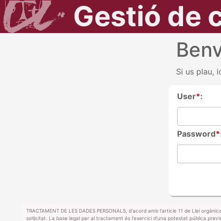
Gestió de 
Benv
Si us plau, 
User
*
:
Password
*
TRACTAMENT DE LES DADES PERSONALS, d'acord amb l'article 11 de Llei orgànica 3/2
sol·licitat. La base legal per al tractament és l'exercici d'una potestat pública pre