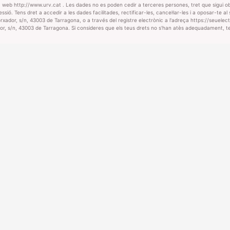
na web http://www.urv.cat . Les dades no es poden cedir a terceres persones, tret que sigui o
sió. Tens dret a accedir a les dades facilitades, rectificar-les, cancel·lar-les i a oposar-te al
scorxador, s/n, 43003 de Tarragona, o a través del registre electrònic a l'adreça https://seuel
rxador, s/n, 43003 de Tarragona. Si consideres que els teus drets no s'han atès adequadament, 