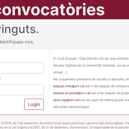
convocatòries
inguts.
identifiqueu-vos.
El Codi d'usuari i Clau d'accés són els que utilitzeu
Serveis Digitals de la Universitat (Intranet, correu
virtual,...).
:
Per a qualsevol problema en l'accés a l'aplicatiu, e
beques.ofes@urv.cat
per a les beques de col·labor
beques.projecte@urv.cat
per a les beques en proje
ajuts.sga@urv.cat
per als ajuts de matrícula per a
dificultats econòmiques
018, de 5 de desembre, de protecció de dades personals i garantia dels drets digitals. Tract
vista en la Llei orgànica 6/2001, de 21 de desembre, d'universitats. El responsable de la platafo